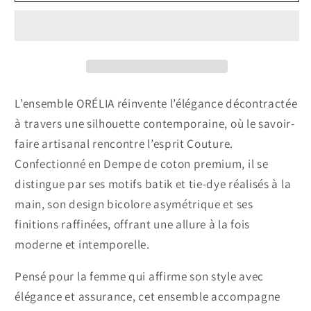
ORÉLIA
ORÉLIA
—
—
Ensemble
Ensemble
Chemise
Chemise
&amp;
&amp;
Short
Short
en
en
L’ensemble
ORÉLIA
réinvente l’élégance décontractée
Dempe
Dempe
à travers une silhouette contemporaine, où le savoir-
Artisanal
Artisanal
faire artisanal rencontre l’esprit Couture.
Confectionné en Dempe de coton premium, il se
distingue par ses motifs batik et tie-dye réalisés à la
main, son design bicolore asymétrique et ses
finitions raffinées, offrant une allure à la fois
moderne et intemporelle.
Pensé pour la femme qui affirme son style avec
élégance et assurance, cet ensemble accompagne