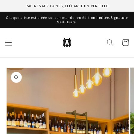
et
RACINES AFRICAINES, ÉLÉGANCE UNIVERSELLE
passer
au
Chaque pièce est créée sur commande, en édition limitée.Signature
contenu
MadiOsara.
Panier
Passer aux
informations
produits