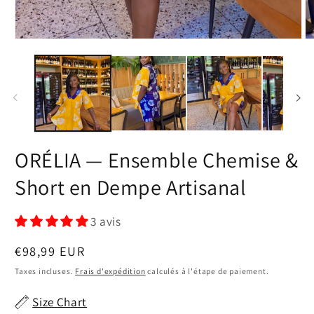
Ouvrir
Ou
le
le
média
m
1
2
dans
d
une
u
fenêtre
fe
modale
m
ORÉLIA — Ensemble Chemise &
Short en Dempe Artisanal
3 avis
Prix
€98,99 EUR
habituel
Taxes incluses.
Frais d'expédition
calculés à l'étape de paiement.
Size Chart